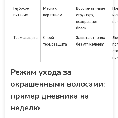
Глубокое
Маска с
Восстанавливает
По
питание
кератином
структуру,
и 
возвращает
во
блеск
Термозащита
Спрей-
Защита от тепла
Лю
термозащита
без утяжеления
по
ст
пр
Режим ухода за
окрашенными волосами:
пример дневника на
неделю