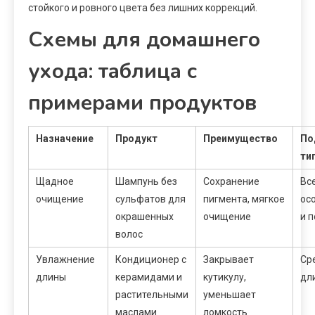
стойкого и ровного цвета без лишних коррекций.
Схемы для домашнего
ухода: таблица с
примерами продуктов
Назначение
Продукт
Преимущество
По
ти
Щадное
Шампунь без
Сохранение
Все
очищение
сульфатов для
пигмента, мягкое
ос
окрашенных
очищение
и 
волос
Увлажнение
Кондиционер с
Закрывает
Ср
длины
керамидами и
кутикулу,
дл
растительными
уменьшает
маслами
ломкость