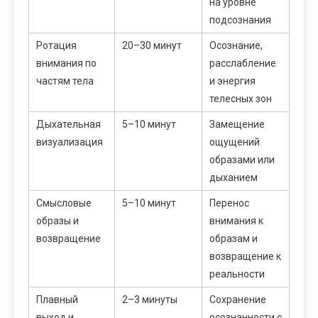
на уровне
подсознания
Ротация
20–30 минут
Осознание,
внимания по
расслабление
частям тела
и энергия
телесных зон
Дыхательная
5–10 минут
Замещение
визуализация
ощущений
образами или
дыханием
Смысловые
5–10 минут
Перенос
образы и
внимания к
возвращение
образам и
возвращение к
реальности
Плавный
2–3 минуты
Сохранение
выход и
осознанности с