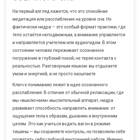
На первый взгляд кажется, что это спокойная
медитация или расслабление на уровне сна. Но
фактически нидра — это особый формат практики, где
тело остаётся неподвижным, а внимание управляется
и направляется учителем или аудиогидом. В этом
состоянии человек переживает осознанное
погружение в глубокий покой, не теряя контакта с
реальностью. Разговорным языком: вы отдыхаете
умом и энергией, а не просто засыпаете.
Ключ к пониманию лежит в идее осознанного
расслабления. В отличие от обычной релаксации, где
мы «выключаем» мыслительный аппарат, нидра
развивает способность направлять внимание: от
ощущения тела к образам, дыханию и внутренним
целям. Это как учиться водить вагон в режиме
тишины — вы сохраняете контроль, но позволили себе
посвятить себя глубокой внутренней работе. Именно