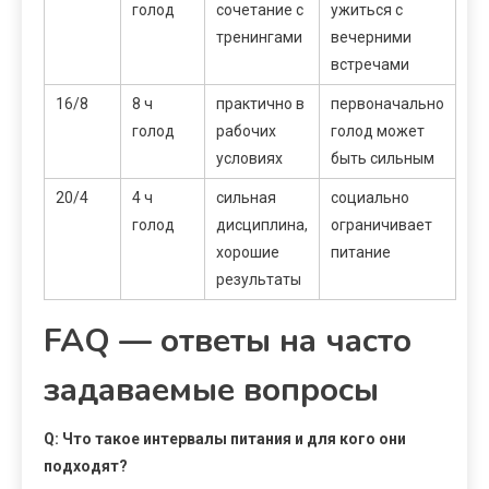
голод
сочетание с
ужиться с
тренингами
вечерними
встречами
16/8
8 ч
практично в
первоначально
голод
рабочих
голод может
условиях
быть сильным
20/4
4 ч
сильная
социально
голод
дисциплина,
ограничивает
хорошие
питание
результаты
FAQ — ответы на часто
задаваемые вопросы
Q: Что такое интервалы питания и для кого они
подходят?