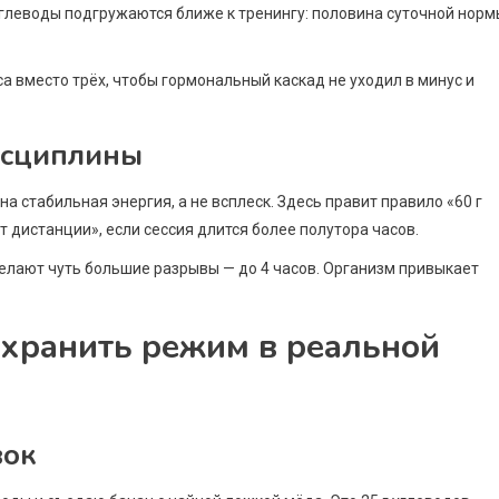
. Углеводы подгружаются ближе к тренингу: половина суточной норм
са вместо трёх, чтобы гормональный каскад не уходил в минус и
исциплины
а стабильная энергия, а не всплеск. Здесь правит правило «60 г
т дистанции», если сессия длится более полутора часов.
ают чуть большие разрывы — до 4 часов. Организм привыкает
охранить режим в реальной
вок