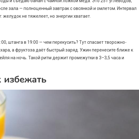
воды и съедаю банан с чайной ложкой мёда. Это 25 г углеводов,
осле зала — полноценный завтрак с овсянкой и омлетом. Интервал
 желудок не тяжелеет, но энергии хватает.
:00, штанга в 19:00 — чем перекусить? Тут спасает творожно-
хара, а фруктоза даёт быстрый заряд. Ужин перенесите ближе к
ейля на ночь. Такой ритм держит промежутки в 3–3,5 часа и
х избежать