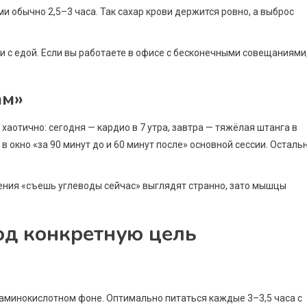
 обычно 2,5–3 часа. Так сахар крови держится ровно, а выброс
и с едой. Если вы работаете в офисе с бесконечными совещаниями
ам»
хаотично: сегодня — кардио в 7 утра, завтра — тяжёлая штанга в
 в окно «за 90 минут до и 60 минут после» основной сессии. Осталь
ения «съешь углеводы сейчас» выглядят странно, зато мышцы
од конкретную цель
а аминокислотном фоне. Оптимально питаться каждые 3–3,5 часа с