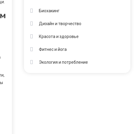
щи.
Биохакинг
ем
Дизайн и творчество
Красота и здоровье
Фитнес и йога
а
Экология и потребление
ти,
мы