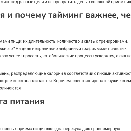
йминг под разные цели и не превратить день в сплошной приём пи
я и почему тайминг важнее, ч
ми пищи: их длительность, количество и связь с тренировками.
сложного? На деле неправильно выбранный график может свести к
за успеет просесть, катаболические процессы ускорятся, а сил н
мены, распределяющие калории в соответствии с пиками активнос
стрее восстанавливаются. Впрочем, слепо копировать чужие схе
зличаются.
га питания
ри основных приёма пищи плюс два перекуса дают равномерную