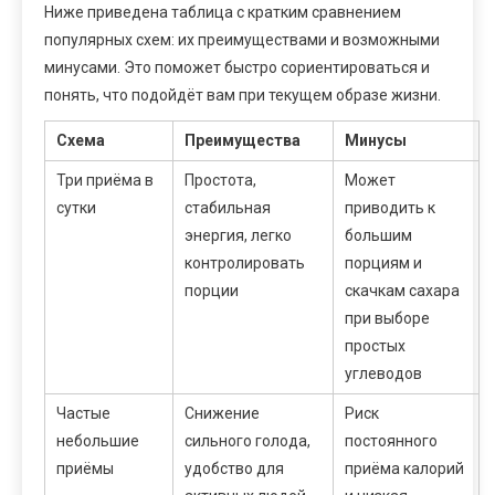
Ниже приведена таблица с кратким сравнением
популярных схем: их преимуществами и возможными
минусами. Это поможет быстро сориентироваться и
понять, что подойдёт вам при текущем образе жизни.
Схема
Преимущества
Минусы
Три приёма в
Простота,
Может
сутки
стабильная
приводить к
энергия, легко
большим
контролировать
порциям и
порции
скачкам сахара
при выборе
простых
углеводов
Частые
Снижение
Риск
небольшие
сильного голода,
постоянного
приёмы
удобство для
приёма калорий