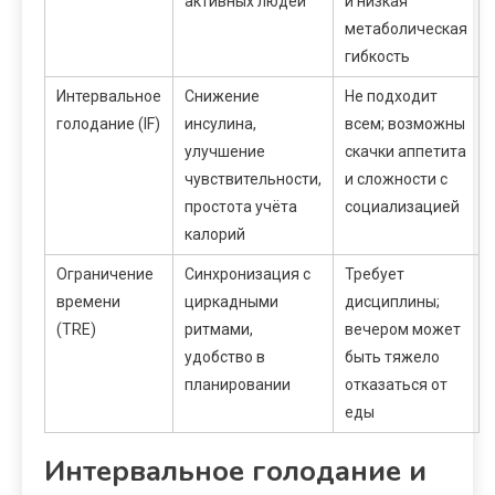
активных людей
и низкая
метаболическая
гибкость
Интервальное
Снижение
Не подходит
голодание (IF)
инсулина,
всем; возможны
улучшение
скачки аппетита
чувствительности,
и сложности с
простота учёта
социализацией
калорий
Ограничение
Синхронизация с
Требует
времени
циркадными
дисциплины;
(TRE)
ритмами,
вечером может
удобство в
быть тяжело
планировании
отказаться от
еды
Интервальное голодание и