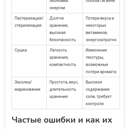
экономия
плохой гигиене
энергии
Пастеризация/
Долгое
Потери вкуса и
стерилизация
хранение,
некоторых
высокая
витаминов,
безопасность
энергозатратно
Сушка
Легкость
Изменение
хранения,
текстуры,
компактность
возможные
потери аромата
Засолка/
Простота, вкус,
Высокое
маринование
длительность
содержание
хранения
соли, требует
контроля
Частые ошибки и как их