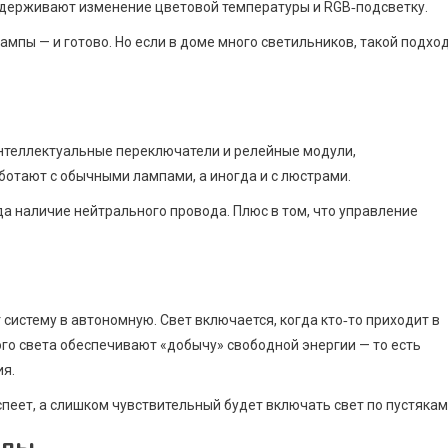
ддерживают изменение цветовой температуры и RGB‑подсветку.
мпы — и готово. Но если в доме много светильников, такой подхо
интеллектуальные переключатели и релейные модули,
ботают с обычными лампами, а иногда и с люстрами.
а наличие нейтрального провода. Плюс в том, что управление
истему в автономную. Свет включается, когда кто‑то приходит в
ого света обеспечивают «добычу» свободной энергии — то есть
ия.
пеет, а слишком чувствительный будет включать свет по пустякам
олы