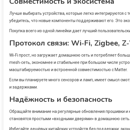
Совместимость и экосистема
Лучше выбирать устройства, которые легко интегрируются с те
убедитесь, что новые компоненты поддерживают его. Это эко
Покупка всего из одной линейки дает лучший пользовательск
Протокол связи: Wi‑Fi, Zigbee, Z
Wi‑Fi прост, но загружает домашнюю сеть и потребляет больш
mesh‑сеть, экономнее и стабильнее при большом числе устро
масштабируемостью и встроенной совместимостью с Matter.
Если вы планируете много сенсоров и ламп, имеет смысл смо
и задержками.
Надёжность и безопасность
Обращайте внимание на регулярные обновления прошивки и н
становятся простыми «входными дверями» в домашнюю сеть
Избегайте дешёвых китайских устройств без поддержки: эко