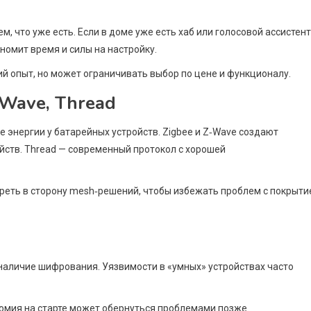
м, что уже есть. Если в доме уже есть хаб или голосовой ассистент
номит время и силы на настройку.
ий опыт, но может ограничивать выбор по цене и функционалу.
‑Wave, Thread
е энергии у батарейных устройств. Zigbee и Z‑Wave создают
йств. Thread — современный протокол с хорошей
треть в сторону mesh‑решений, чтобы избежать проблем с покрыт
аличие шифрования. Уязвимости в «умных» устройствах часто
.
номия на старте может обернуться проблемами позже.