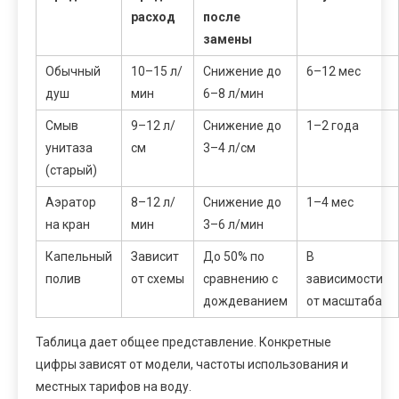
расход
после
замены
Обычный
10–15 л/
Снижение до
6–12 мес
душ
мин
6–8 л/мин
Смыв
9–12 л/
Снижение до
1–2 года
унитаза
см
3–4 л/см
(старый)
Аэратор
8–12 л/
Снижение до
1–4 мес
на кран
мин
3–6 л/мин
Капельный
Зависит
До 50% по
В
полив
от схемы
сравнению с
зависимости
дождеванием
от масштаба
Таблица дает общее представление. Конкретные
цифры зависят от модели, частоты использования и
местных тарифов на воду.